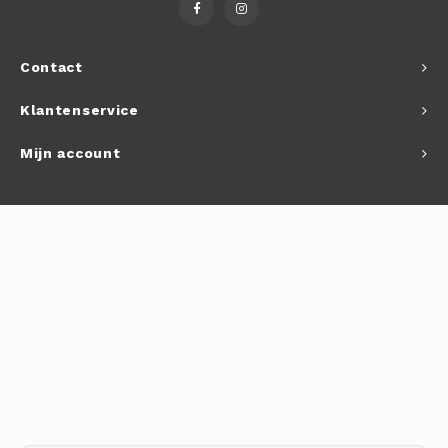
Autoh
Autol
Contact
Smart
Klantenservice
Printe
Mijn account