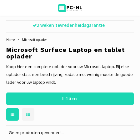
2 weken tevredenheidsgarantie
Hoofdmenu / ict voor bedrijven
Hoofdmenu / shop
Hoofdm
ICT voor bedrijven
Shop
Home
Microsoft oplader
Microsoft Surface Laptop en tablet
Voip Telefonie
Refurbished laptops
Deskt
Turret
Game 
oplader
Koop hier een complete oplader voor uw Microsoft laptop. Bij elke
Zakelijke wifi oplossingen
Computers
All-i
Bullet
Laptop
oplader staat een beschrijving, zodat u met weinig moeite de goede
lader voor uw laptop vindt.
BlueSquad is PC-NL
Camera's
Docki
Dome
Webca
Office 365 for business
Accessoires
Monit
PTZ
Toets
Filters
Acces
Muize
Oplad
Geen producten gevonden!...