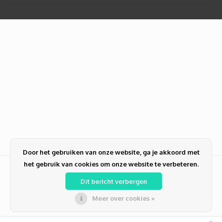
Door het gebruiken van onze website, ga je akkoord met
het gebruik van cookies om onze website te verbeteren.
Dit bericht verbergen
Meer over cookies »
© Copyright 2026 PC-NL alles voor ICT | Zakelijk en Particulier | Computer
reparatie | Verkoop | Refurbished | PCNL Duiven