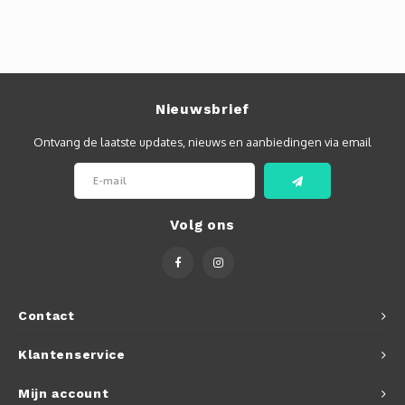
Autoh
Autol
Smart
Nieuwsbrief
Printe
Ontvang de laatste updates, nieuws en aanbiedingen via email
Volg ons
Contact
Klantenservice
Mijn account