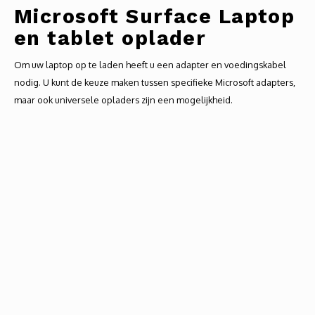
Audio
Microsoft Surface Laptop
en tablet oplader
Verlo
Om uw laptop op te laden heeft u een adapter en voedingskabel
Koptel
nodig. U kunt de keuze maken tussen specifieke Microsoft adapters,
maar ook universele opladers zijn een mogelijkheid.
USB h
USB A
Offic
Batter
Telef
Toets