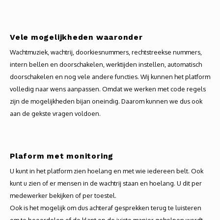
Audio
Verlo
Vele mogelijkheden waaronder
Wachtmuziek, wachtrij, doorkiesnummers, rechtstreekse nummers,
Koptel
intern bellen en doorschakelen, werktijden instellen, automatisch
doorschakelen en nog vele andere functies. Wij kunnen het platform
USB h
volledig naar wens aanpassen. Omdat we werken met code regels
zijn de mogelijkheden bijan oneindig. Daarom kunnen we dus ook
USB A
aan de gekste vragen voldoen.
Offic
Batter
Plaform met monitoring
U kunt in het platform zien hoelang en met wie iedereen belt. Ook
Telef
kunt u zien of er mensen in de wachtrij staan en hoelang. U dit per
medewerker bekijken of per toestel.
Toets
Ook is het mogelijk om dus achteraf gesprekken terug te luisteren