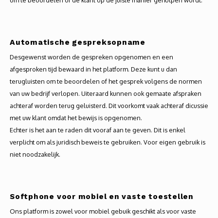
om te beoordelen of de klant op de juiste manier geholpen wordt.
Autoh
Autol
Automatische gespreksopname
Smart
Desgewenst worden de gespreken opgenomen en een
afgesproken tijd bewaard in het platform. Deze kunt u dan
Printe
terugluisten om te beoordelen of het gesprek volgens de normen
van uw bedrijf verlopen. Uiteraard kunnen ook gemaate afspraken
achteraf worden terug geluisterd. Dit voorkomt vaak achteraf dicussie
met uw klant omdat het bewijs is opgenomen.
Echter is het aan te raden dit vooraf aan te geven. Dit is enkel
verplicht om als juridisch beweis te gebruiken. Voor eigen gebruik is
niet noodzakelijk.
Softphone voor mobiel en vaste toestellen
Ons platform is zowel voor mobiel gebuik geschikt als voor vaste