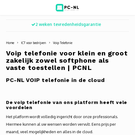
Zakelijk en particulier
Hoofdmenu / ict voor bedrijven
Hoofdmenu / shop
Hoofdm
ICT voor bedrijven
Shop
Home
ICT voor bedrijven
Voip Telefonie
Refurbished laptops
Deskt
Turret
Game 
Voip telefonie voor klein en groot
Voip Telefonie
zakelijk zowel softphone als
Computers
All-i
Bullet
Laptop
vaste toestellen | PCNL
Zakelijke wifi oplossingen
PC-NL VOIP telefonie in de cloud
Camera's
Docki
Dome
Webca
BlueSquad is PC-NL
Accessoires
Monit
PTZ
Toets
De voip telefonie van ons platform heeft vele
Office 365 for business
voordelen
Acces
Muize
Het platform wordt volledig ingericht door onze professionals.
Oplad
Hiermee kunnen al uw wensen worden vervult. Eens prijs per
maand, veel mogelijkheden en alles in de cloud.