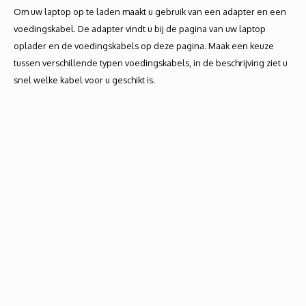
Autoh
Om uw laptop op te laden maakt u gebruik van een adapter en een
voedingskabel. De adapter vindt u bij de pagina van uw laptop
Autol
oplader en de voedingskabels op deze pagina. Maak een keuze
tussen verschillende typen voedingskabels, in de beschrijving ziet u
Smart
snel welke kabel voor u geschikt is.
Printe