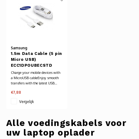
Audio
Verlo
Koptel
Samsung
USB h
1.5m Data Cable (5 pin
Micro USB)
USB A
ECC1DPOUBECSTD
Charge your mobile devices with
a MicroUSB cableEnjoy smooth
Offic
transfers with the latest USB
connectivity
€7,88
Connect easily with 1.5m length
Batter
cable
Vergelijk
Telef
Alle voedingskabels voor
Toets
uw laptop oplader