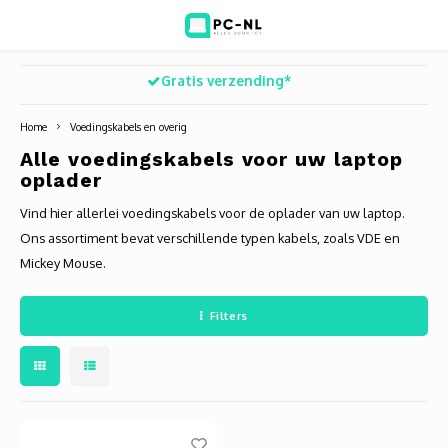
Gratis verzending*
Hoofdmenu / ict voor bedrijven
Hoofdmenu / shop
Hoofdm
ICT voor bedrijven
Shop
Home
Voedingskabels en overig
Alle voedingskabels voor uw laptop
Voip Telefonie
Refurbished laptops
Deskt
Turret
Game 
oplader
Vind hier allerlei voedingskabels voor de oplader van uw laptop.
Zakelijke wifi oplossingen
Computers
All-i
Bullet
Laptop
Ons assortiment bevat verschillende typen kabels, zoals VDE en
Mickey Mouse.
BlueSquad is PC-NL
Camera's
Docki
Dome
Webca
Office 365 for business
Accessoires
Monit
PTZ
Toets
Filters
Acces
Muize
Oplad