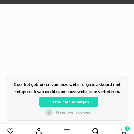
Door het gebruiken van onze website, ga je akkoord met
het gebruik van cookies om onze website te verbeteren.
Dit bericht verbergen
Meer over cookies »
© Copyright 2026 PC-NL alles voor ICT | Zakelijk en Particulier | Computer
reparatie | Verkoop | Refurbished | PCNL Duiven
0
Vergelijk producten
0