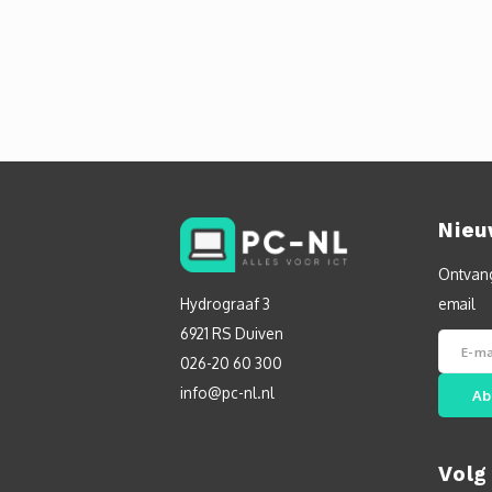
Nieu
Ontvang
Hydrograaf 3
email
6921 RS Duiven
026-20 60 300
info@pc-nl.nl
Ab
Volg