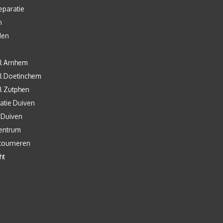
eparatie
n
den
l Arnhem
l Doetinchem
l Zutphen
atie Duiven
 Duiven
entrum
tourneren
ht