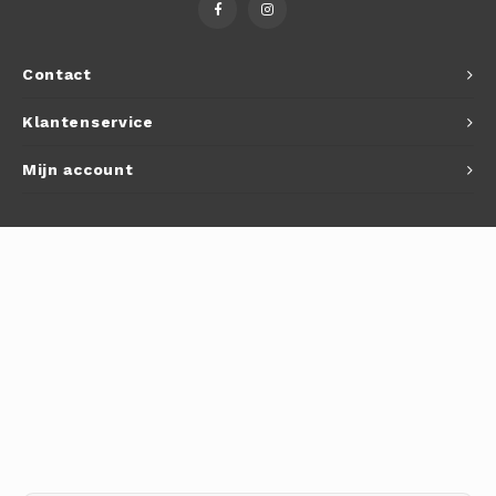
Autoh
Autol
Contact
Smart
Klantenservice
Printe
Mijn account