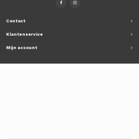
Autoh
Autol
Contact
Smart
Klantenservice
Printe
Mijn account