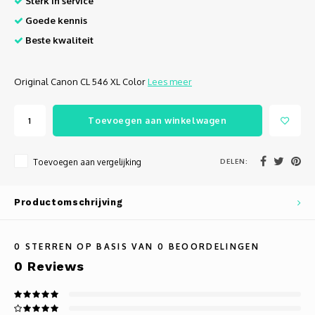
Sterk in service
Autoh
Goede kennis
Autol
Beste kwaliteit
Smart
Original Canon CL 546 XL Color
Lees meer
Printe
Toevoegen aan winkelwagen
DELEN:
Toevoegen aan vergelijking
Productomschrijving
0
STERREN OP BASIS VAN
0
BEOORDELINGEN
0
Reviews