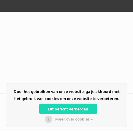
Door het gebruiken van onze website, ga je akkoord met
het gebruik van cookies om onze website te verbeteren.
Dit bericht verbergen
Meer over cookies »
© Copyright 2026 PC-NL alles voor ICT | Zakelijk en Particulier | Computer
reparatie | Verkoop | Refurbished | PCNL Duiven