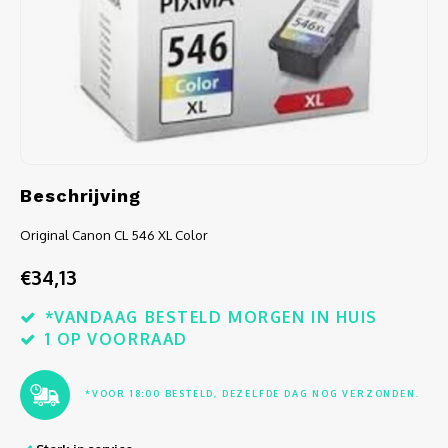
Audio
Verlo
Koptel
USB h
Beschrijving
USB A
Original Canon CL 546 XL Color
Offic
€34,13
Batter
*VANDAAG BESTELD MORGEN IN HUIS
1 OP VOORRAAD
Telef
*VOOR 18:00 BESTELD, DEZELFDE DAG NOG VERZONDEN.
Toets