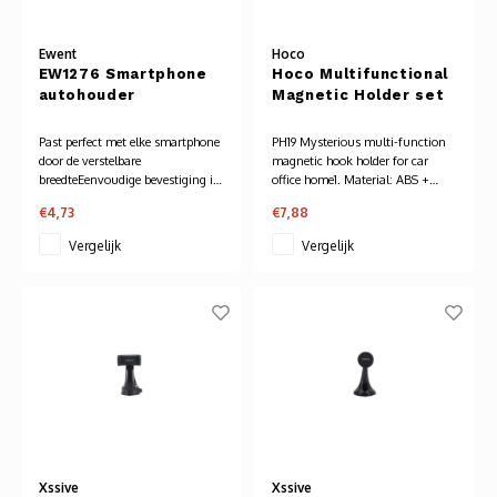
Audio
Ewent
Hoco
Verlo
EW1276 Smartphone
Hoco Multifunctional
autohouder
Magnetic Holder set
Koptel
Past perfect met elke smartphone
PH19 Mysterious multi-function
door de verstelbare
magnetic hook holder for car
USB h
breedteEenvoudige bevestiging in
office home1. Material: ABS +
het ventilatierooster
silicone.2. Surface technology:
€4,73
€7,88
Compact en licht ontwerp met
sun pattern + highlight.
USB A
antislip laag en metalen
3. Sizes: 48*28*10.3mm. Total
Vergelijk
Vergelijk
klemsysteem
weight: 19.5g.
Instelbare kijkhoek
4. Applicable scene: car, office,
Offic
home.
5. Hook bracket inte
Batter
Telef
Toets
Xssive
Xssive