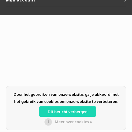
Mijn account
Door het gebruiken van onze website, ga je akkoord met
het gebruik van cookies om onze website te verbeteren.
Dit bericht verbergen
Meer over cookies »
© Copyright 2026 PC-NL alles voor ICT | Zakelijk en Particulier | Computer
reparatie | Verkoop | Refurbished | PCNL Duiven