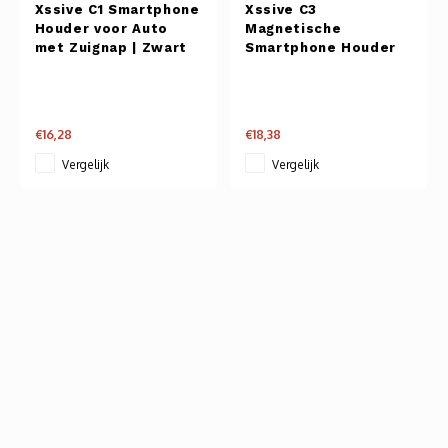
Xssive C1 Smartphone
Xssive C3
Autoh
Houder voor Auto
Magnetische
met Zuignap | Zwart
Smartphone Houder
voor Auto met
Autol
Zuignap | Zwart
Smart
€16,28
€18,38
Vergelijk
Vergelijk
Printe