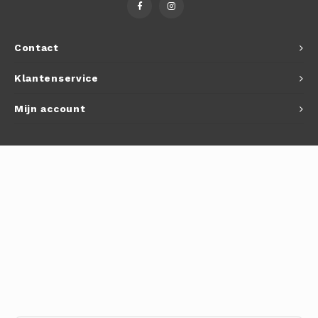
Autoh
Autol
Contact
Smart
Klantenservice
Printe
Mijn account