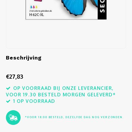
Audio
Verlo
Koptel
USB h
Beschrijving
USB A
€27,83
Offic
OP VOORRAAD BIJ ONZE LEVERANCIER,
Batter
VOOR 19.30 BESTELD MORGEN GELEVERD*
1 OP VOORRAAD
Telef
*VOOR 18:00 BESTELD, DEZELFDE DAG NOG VERZONDEN.
Toets