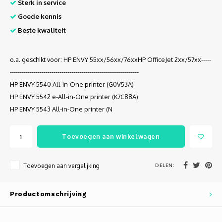
Sterk in service
Autoh
Goede kennis
Autol
Beste kwaliteit
Smart
o.a. geschikt voor: HP ENVY 55xx/56xx/76xxHP OfficeJet 2xx/57xx-----
-----------------------------------------------------------------
Printe
HP ENVY 5540 All-in-One printer (G0V53A)
HP ENVY 5542 e-All-in-One printer (K7C88A)
HP ENVY 5543 All-in-One printer (N
Toevoegen aan winkelwagen
DELEN:
Toevoegen aan vergelijking
Productomschrijving