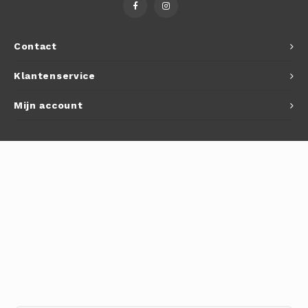
Autoh
Autol
Contact
Smart
Klantenservice
Printe
Mijn account