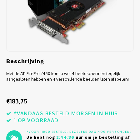
Audio
Verlo
Koptel
USB h
Beschrijving
USB A
Met de ATI FirePro 2450 kunt u wel 4 beeldschermen tegelijk
aangesloten hebben en 4 verschillende beelden laten afspelen!
Offic
Batter
€183,75
Telef
*VANDAAG BESTELD MORGEN IN HUIS
1 OP VOORRAAD
Toets
*VOOR 18:00 BESTELD, DEZELFDE DAG NOG VERZONDEN.
Je hebt nog
2:44:36
uur om je bestelling af