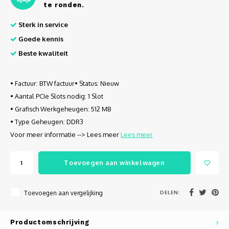
Autoh
te ronden.
Sterk in service
Autol
Goede kennis
Smart
Beste kwaliteit
Printe
• Factuur: BTW factuur• Status: Nieuw
• Aantal PCIe Slots nodig: 1 Slot
• Grafisch Werkgeheugen: 512 MB
• Type Geheugen: DDR3
Voor meer informatie --> Lees meer
Lees meer
Toevoegen aan winkelwagen
DELEN:
Toevoegen aan vergelijking
Productomschrijving