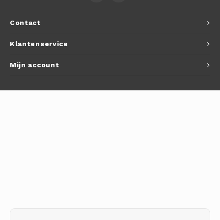
Autoh
Contact
Autol
Klantenservice
Smart
Mijn account
Printe