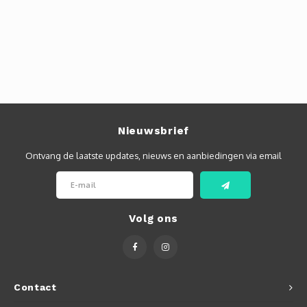
Autoh
Autol
Smart
Printe
Nieuwsbrief
Ontvang de laatste updates, nieuws en aanbiedingen via email
Volg ons
Contact