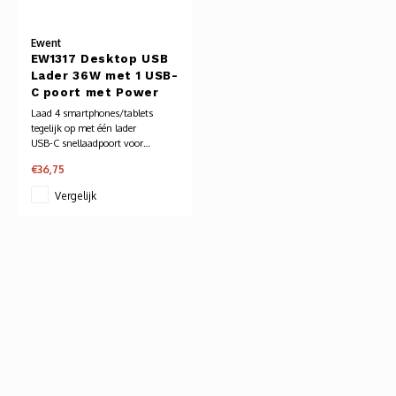
Audio
Ewent
Verlo
EW1317 Desktop USB
Lader 36W met 1 USB-
C poort met Power
Koptel
Delivery en 3 USB-A
Laad 4 smartphones/tablets
poorten met Smart IC
tegelijk op met één lader
USB h
USB-C snellaadpoort voor
apparaten met Power Delivery
€36,75
ondersteuning
USB A
Intelligent laadsysteem (Smart
Vergelijk
IC): verdeelt automatisch de
laadstroom
Offic
Batter
Telef
Toets