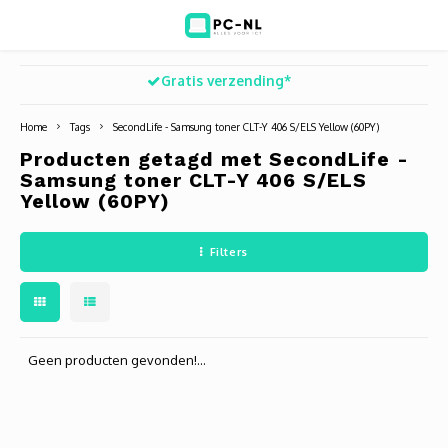
Gratis verzending*
Hoofdmenu / ict voor bedrijven
Hoofdmenu / shop
Hoofdm
ICT voor bedrijven
Shop
Home
Tags
SecondLife - Samsung toner CLT-Y 406 S/ELS Yellow (60PY)
Producten getagd met SecondLife -
Voip Telefonie
Refurbished laptops
Deskt
Turret
Game 
Samsung toner CLT-Y 406 S/ELS
Yellow (60PY)
Zakelijke wifi oplossingen
Computers
All-i
Bullet
Laptop
Filters
BlueSquad is PC-NL
Camera's
Docki
Dome
Webca
Office 365 for business
Accessoires
Monit
PTZ
Toets
Geen producten gevonden!...
Acces
Muize
Oplad