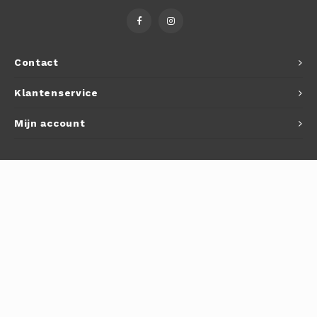
Autoh
Autol
Contact
Smart
Klantenservice
Printe
Mijn account