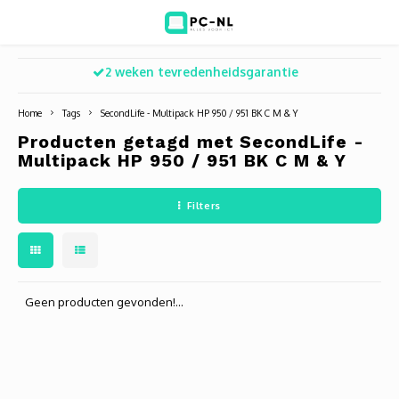
2 weken tevredenheidsgarantie
Hoofdmenu / ict voor bedrijven
Hoofdmenu / shop
Hoofdm
ICT voor bedrijven
Shop
Home
Tags
SecondLife - Multipack HP 950 / 951 BK C M & Y
Producten getagd met SecondLife -
Voip Telefonie
Refurbished laptops
Deskt
Turret
Game 
Multipack HP 950 / 951 BK C M & Y
Zakelijke wifi oplossingen
Computers
All-i
Bullet
Laptop
Filters
BlueSquad is PC-NL
Camera's
Docki
Dome
Webca
Office 365 for business
Accessoires
Monit
PTZ
Toets
Geen producten gevonden!...
Acces
Muize
Oplad