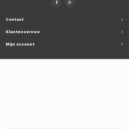
Autoh
Autol
Contact
Smart
Klantenservice
Printe
Mijn account