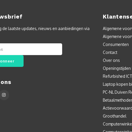
wsbrief
Klantens
 de laatste updates, nieuws en aanbiedingen via
Algemene voorw
Algemene voor
Consumenten
Contact
Over ons
onneer
Openingstijden
Refurbished IC
 ons
Laptop kopen bi
PC-NL Duiven R
Betaalmethode
Actievoorwaar
Groothandel
Computerwinke
Computerwinke