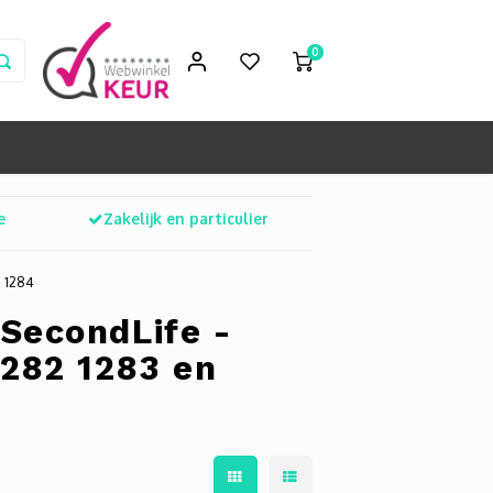
0
e
Zakelijk en particulier
n 1284
SecondLife -
1282 1283 en