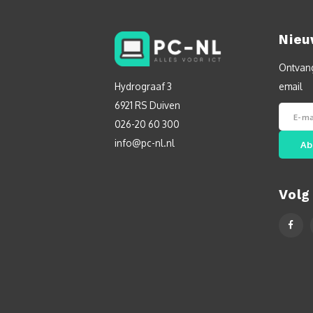
Nieu
Ontvang
Hydrograaf 3
email
6921 RS Duiven
026-20 60 300
info@pc-nl.nl
Ab
Volg