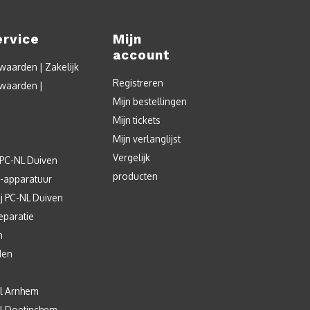
ervice
Mijn
account
aarden | Zakelijk
Registreren
waarden |
Mijn bestellingen
Mijn tickets
Mijn verlanglijst
Vergelijk
 PC-NL Duiven
producten
T-apparatuur
j PC-NL Duiven
eparatie
n
den
l Arnhem
l Doetinchem