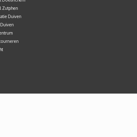
l Zutphen
atie Duiven
 Duiven
entrum
tourneren
ht