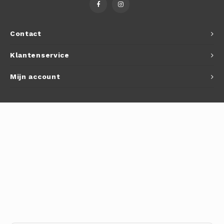
Autoh
Autol
Contact
Smart
Klantenservice
Printe
Mijn account