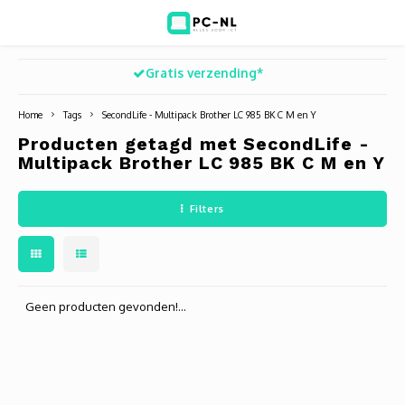
Gratis verzending*
Hoofdmenu / ict voor bedrijven
Hoofdmenu / shop
Hoofdm
ICT voor bedrijven
Shop
Home
Tags
SecondLife - Multipack Brother LC 985 BK C M en Y
Producten getagd met SecondLife -
Voip Telefonie
Refurbished laptops
Deskt
Turret
Game 
Multipack Brother LC 985 BK C M en Y
Zakelijke wifi oplossingen
Computers
All-i
Bullet
Laptop
Filters
BlueSquad is PC-NL
Camera's
Docki
Dome
Webca
Office 365 for business
Accessoires
Monit
PTZ
Toets
Geen producten gevonden!...
Acces
Muize
Oplad