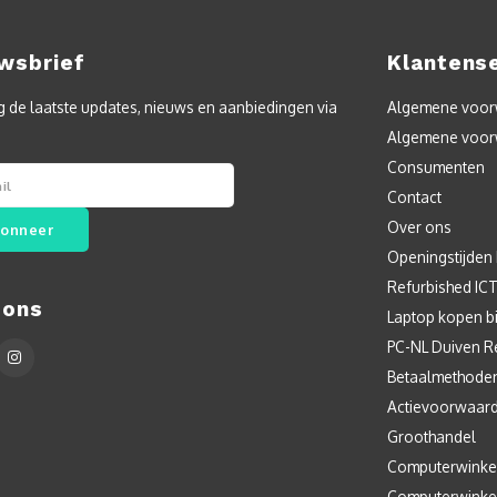
wsbrief
Klantens
 de laatste updates, nieuws en aanbiedingen via
Algemene voorw
Algemene voor
Consumenten
Contact
Over ons
onneer
Openingstijden
Refurbished IC
 ons
Laptop kopen bi
PC-NL Duiven R
Betaalmethode
Actievoorwaar
Groothandel
Computerwinke
Computerwinke