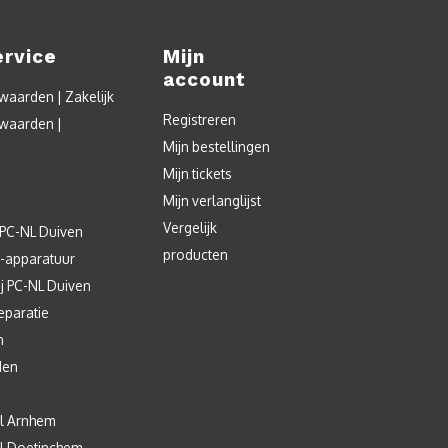
ervice
Mijn
account
aarden | Zakelijk
Registreren
waarden |
Mijn bestellingen
Mijn tickets
Mijn verlanglijst
Vergelijk
 PC-NL Duiven
producten
T-apparatuur
j PC-NL Duiven
eparatie
n
den
l Arnhem
l Doetinchem