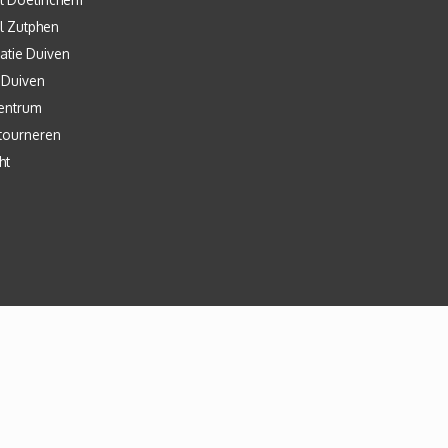
l Zutphen
atie Duiven
 Duiven
entrum
tourneren
ht