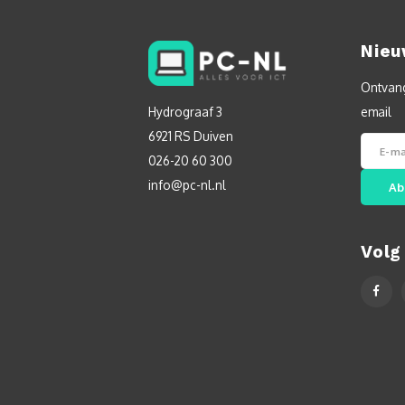
Nieu
Ontvang
Hydrograaf 3
email
6921 RS Duiven
026-20 60 300
info@pc-nl.nl
Ab
Volg