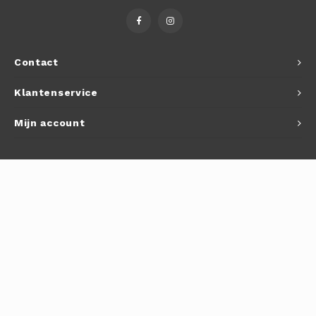
Autoh
Autol
Contact
Smart
Klantenservice
Printe
Mijn account