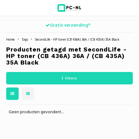
Gratis verzending*
Hoofdmenu / ict voor bedrijven
Hoofdmenu / shop
Hoofdm
ICT voor bedrijven
Shop
Home
Tags
SecondLife - HP toner (CB 436A) 36A / (CB 435A) 35A Black
Producten getagd met SecondLife -
Voip Telefonie
Refurbished laptops
Deskt
Turret
Game 
HP toner (CB 436A) 36A / (CB 435A)
35A Black
Zakelijke wifi oplossingen
Computers
All-i
Bullet
Laptop
Filters
BlueSquad is PC-NL
Camera's
Docki
Dome
Webca
Office 365 for business
Accessoires
Monit
PTZ
Toets
Geen producten gevonden!...
Acces
Muize
Oplad