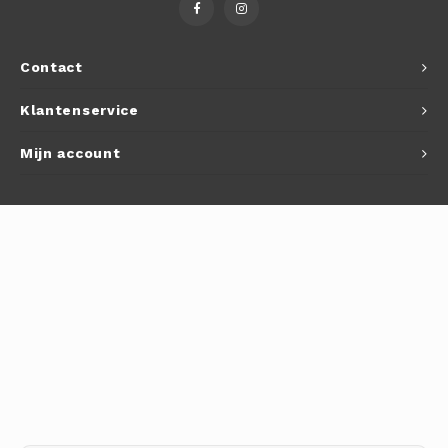
Autoh
Autol
Contact
Smart
Klantenservice
Printe
Mijn account