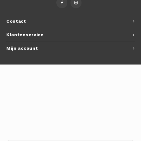
Autoh
Autol
Contact
Smart
Klantenservice
Printe
Mijn account