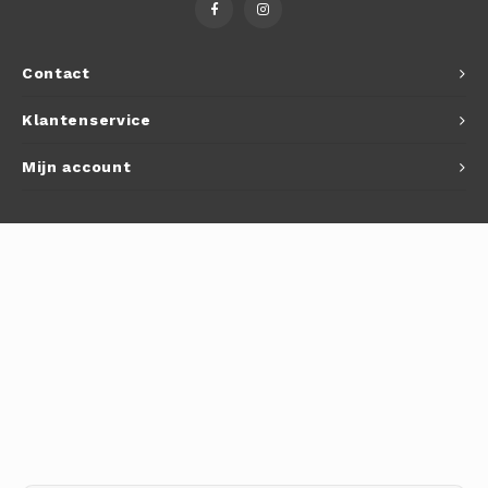
Autoh
Autol
Contact
Smart
Klantenservice
Printe
Mijn account