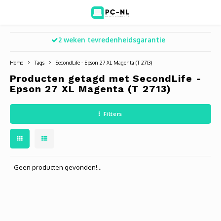
2 weken tevredenheidsgarantie
Hoofdmenu / ict voor bedrijven
Hoofdmenu / shop
Hoofdm
ICT voor bedrijven
Shop
Home
Tags
SecondLife - Epson 27 XL Magenta (T 2713)
Producten getagd met SecondLife -
Voip Telefonie
Refurbished laptops
Deskt
Turret
Game 
Epson 27 XL Magenta (T 2713)
Zakelijke wifi oplossingen
Computers
All-i
Bullet
Laptop
Filters
BlueSquad is PC-NL
Camera's
Docki
Dome
Webca
Office 365 for business
Accessoires
Monit
PTZ
Toets
Geen producten gevonden!...
Acces
Muize
Oplad