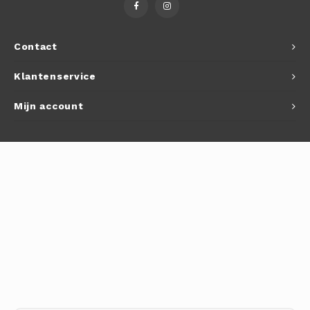
Autoh
Autol
Contact
Smart
Klantenservice
Printe
Mijn account