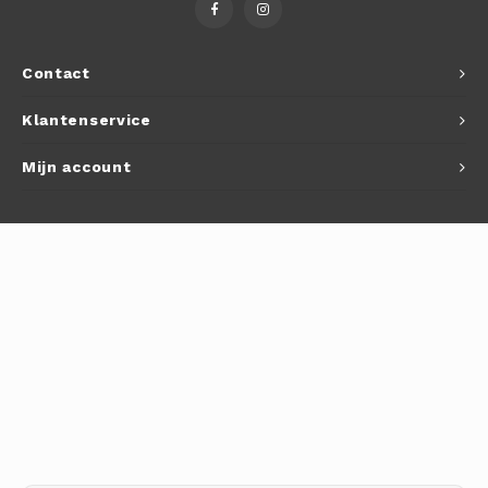
Autoh
Autol
Contact
Smart
Klantenservice
Printe
Mijn account