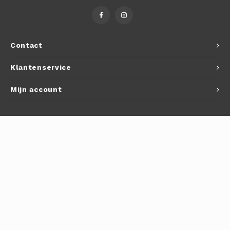
Autoh
Autol
Contact
Smart
Klantenservice
Printe
Mijn account