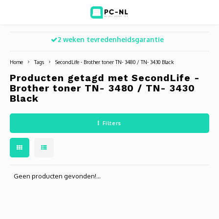
2 weken tevredenheidsgarantie
Hoofdmenu / ict voor bedrijven
Hoofdmenu / shop
Hoofdm
ICT voor bedrijven
Shop
Home
Tags
SecondLife - Brother toner TN- 3480 / TN- 3430 Black
Producten getagd met SecondLife -
Voip Telefonie
Refurbished laptops
Deskt
Turret
Game 
Brother toner TN- 3480 / TN- 3430
Black
Zakelijke wifi oplossingen
Computers
All-i
Bullet
Laptop
Filters
BlueSquad is PC-NL
Camera's
Docki
Dome
Webca
Office 365 for business
Accessoires
Monit
PTZ
Toets
Geen producten gevonden!...
Acces
Muize
Oplad