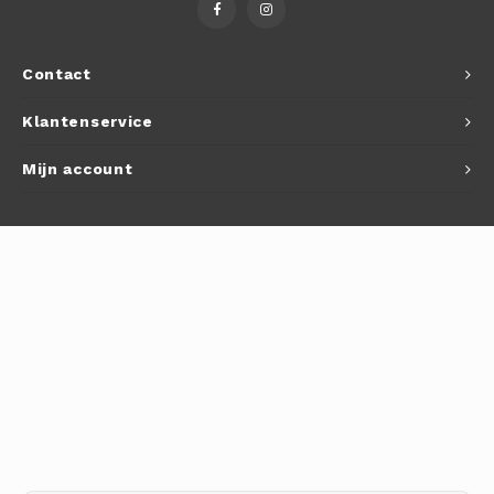
Autoh
Autol
Contact
Smart
Klantenservice
Printe
Mijn account