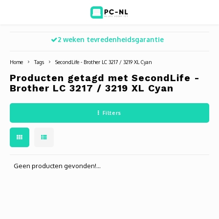
2 weken tevredenheidsgarantie
Hoofdmenu / ict voor bedrijven
Hoofdmenu / shop
Hoofdm
ICT voor bedrijven
Shop
Home
Tags
SecondLife - Brother LC 3217 / 3219 XL Cyan
Producten getagd met SecondLife -
Voip Telefonie
Refurbished laptops
Deskt
Turret
Game 
Brother LC 3217 / 3219 XL Cyan
Zakelijke wifi oplossingen
Computers
All-i
Bullet
Laptop
Filters
BlueSquad is PC-NL
Camera's
Docki
Dome
Webca
Office 365 for business
Accessoires
Monit
PTZ
Toets
Geen producten gevonden!...
Acces
Muize
Oplad