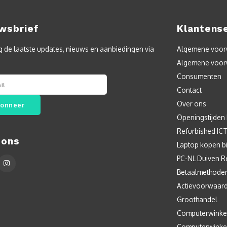
wsbrief
Klantens
 de laatste updates, nieuws en aanbiedingen via
Algemene voorw
Algemene voor
Consumenten
Contact
Over ons
onneer
Openingstijden
Refurbished IC
 ons
Laptop kopen bi
PC-NL Duiven R
Betaalmethode
Actievoorwaar
Groothandel
Computerwinke
Computerwinke