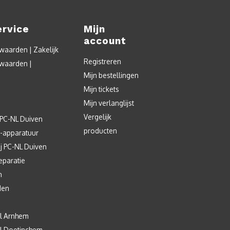
ervice
Mijn
account
aarden | Zakelijk
Registreren
waarden |
Mijn bestellingen
Mijn tickets
Mijn verlanglijst
Vergelijk
 PC-NL Duiven
producten
T-apparatuur
j PC-NL Duiven
eparatie
n
den
l Arnhem
l Doetinchem