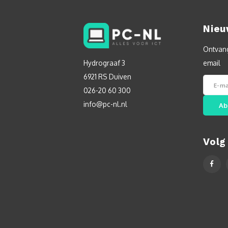
Nieu
Ontvang
Hydrograaf 3
email
6921 RS Duiven
026-20 60 300
info@pc-nl.nl
Ab
Volg