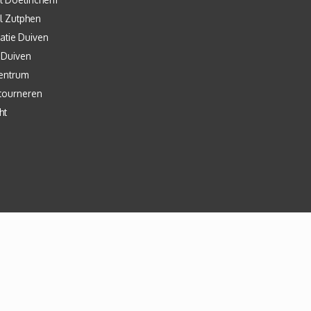
l Zutphen
atie Duiven
 Duiven
entrum
tourneren
ht