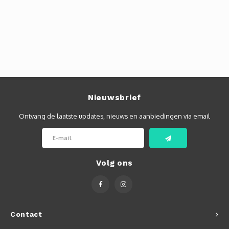
Autoh
Autol
Smart
Printe
Nieuwsbrief
Ontvang de laatste updates, nieuws en aanbiedingen via email
Volg ons
Contact