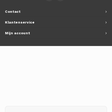
Autoh
Contact
Autol
Klantenservice
Smart
Mijn account
Printe