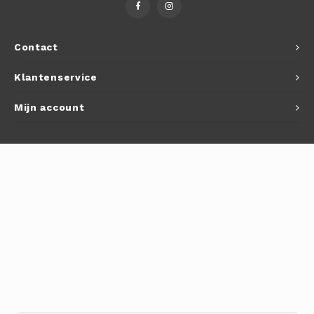
Autoh
Autol
Contact
Smart
Klantenservice
Printe
Mijn account