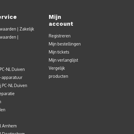
ervice
Mijn
account
aarden | Zakelijk
Registreren
waarden |
Mijn bestellingen
Mijn tickets
Mijn verlanglijst
Vergelijk
 PC-NL Duiven
producten
T-apparatuur
j PC-NL Duiven
eparatie
n
den
l Arnhem
l Doetinchem