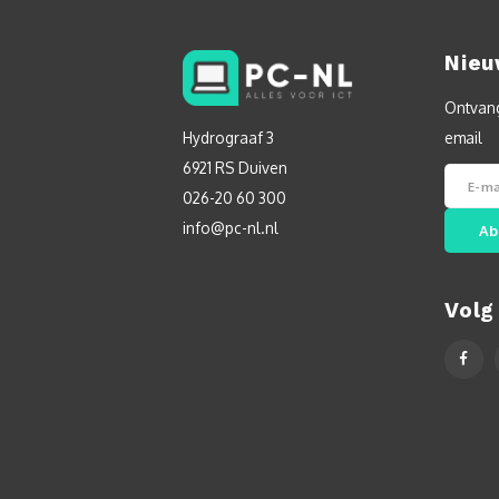
Nieu
Ontvang
Hydrograaf 3
email
6921 RS Duiven
026-20 60 300
info@pc-nl.nl
Ab
Volg