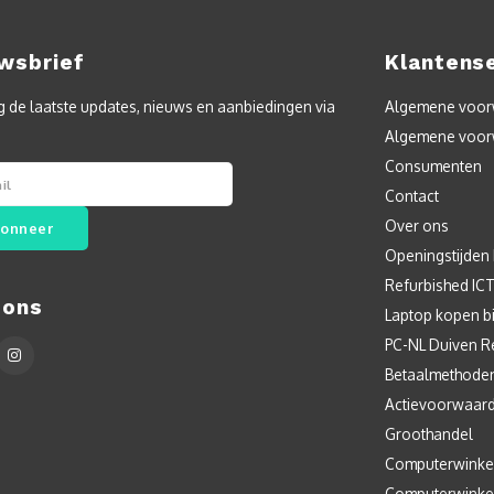
wsbrief
Klantens
 de laatste updates, nieuws en aanbiedingen via
Algemene voorw
Algemene voor
Consumenten
Contact
Over ons
onneer
Openingstijden
Refurbished IC
 ons
Laptop kopen bi
PC-NL Duiven R
Betaalmethode
Actievoorwaar
Groothandel
Computerwinke
Computerwinke