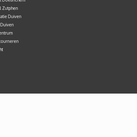
l Zutphen
atie Duiven
 Duiven
entrum
tourneren
ht