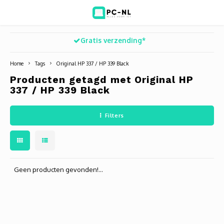
Gratis verzending*
Hoofdmenu / ict voor bedrijven
Hoofdmenu / shop
Hoofdm
ICT voor bedrijven
Shop
Home
Tags
Original HP 337 / HP 339 Black
Producten getagd met Original HP
Voip Telefonie
Refurbished laptops
Deskt
Turret
Game 
337 / HP 339 Black
Zakelijke wifi oplossingen
Computers
All-i
Bullet
Laptop
Filters
BlueSquad is PC-NL
Camera's
Docki
Dome
Webca
Office 365 for business
Accessoires
Monit
PTZ
Toets
Geen producten gevonden!...
Acces
Muize
Oplad