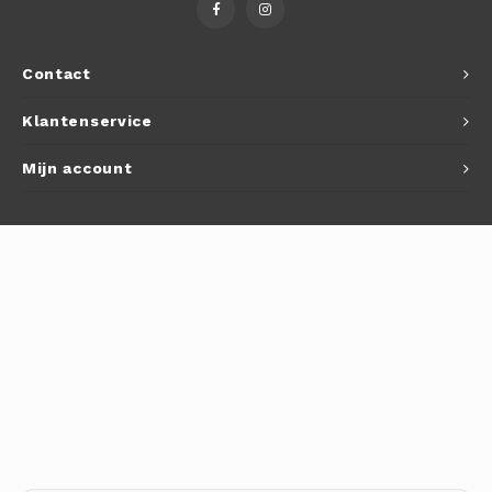
Autoh
Autol
Contact
Smart
Klantenservice
Printe
Mijn account