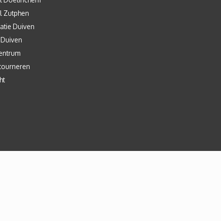
l Zutphen
atie Duiven
 Duiven
entrum
tourneren
ht