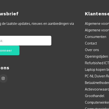
wsbrief
Klantens
 de laatste updates, nieuws en aanbiedingen via
Algemene voorw
Algemene voor
Consumenten
Contact
Over ons
onneer
Openingstijden
Refurbished IC
 ons
Laptop kopen bi
PC-NL Duiven R
Betaalmethode
Actievoorwaar
Groothandel
Computerwinke
Computerwinke