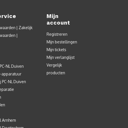
ervice
Mijn
account
aarden | Zakelijk
Registreren
waarden |
Mijn bestellingen
Mijn tickets
Mijn verlanglijst
Vergelijk
 PC-NL Duiven
producten
T-apparatuur
j PC-NL Duiven
eparatie
n
den
l Arnhem
l Doetinchem