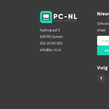
Nieu
Ontvang
Hydrograaf 3
email
6921 RS Duiven
026-20 60 300
info@pc-nl.nl
Ab
Volg