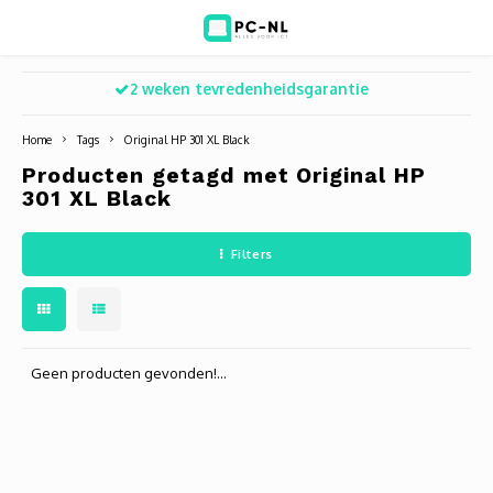
2 weken tevredenheidsgarantie
Hoofdmenu / ict voor bedrijven
Hoofdmenu / shop
Hoofdm
ICT voor bedrijven
Shop
Home
Tags
Original HP 301 XL Black
Producten getagd met Original HP
Voip Telefonie
Refurbished laptops
Deskt
Turret
Game 
301 XL Black
Zakelijke wifi oplossingen
Computers
All-i
Bullet
Laptop
Filters
BlueSquad is PC-NL
Camera's
Docki
Dome
Webca
Office 365 for business
Accessoires
Monit
PTZ
Toets
Geen producten gevonden!...
Acces
Muize
Oplad