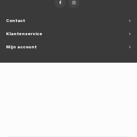
Autoh
Autol
Contact
Smart
Klantenservice
Printe
Mijn account