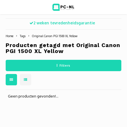
2 weken tevredenheidsgarantie
Hoofdmenu / ict voor bedrijven
Hoofdmenu / shop
Hoofdm
ICT voor bedrijven
Shop
Home
Tags
Original Canon PGI 1500 XL Yellow
Producten getagd met Original Canon
Voip Telefonie
Refurbished laptops
Deskt
Turret
Game 
PGI 1500 XL Yellow
Zakelijke wifi oplossingen
Computers
All-i
Bullet
Laptop
Filters
BlueSquad is PC-NL
Camera's
Docki
Dome
Webca
Office 365 for business
Accessoires
Monit
PTZ
Toets
Geen producten gevonden!...
Acces
Muize
Oplad