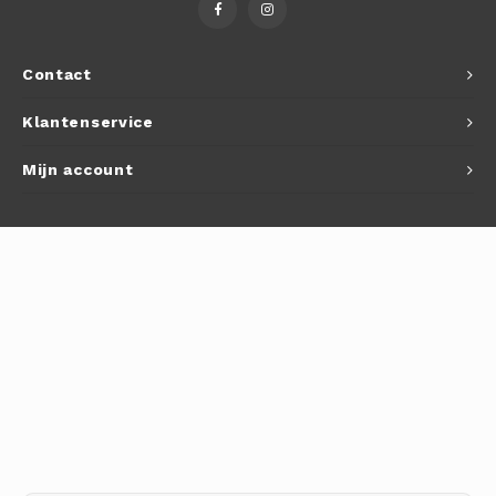
Autoh
Autol
Contact
Smart
Klantenservice
Printe
Mijn account