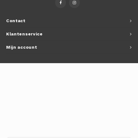
Autoh
Autol
Contact
Smart
Klantenservice
Printe
Mijn account