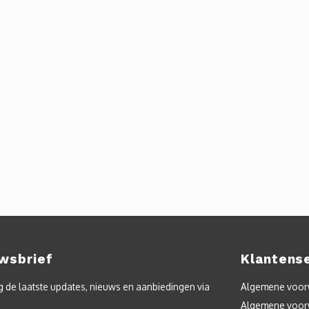
wsbrief
Klantens
 de laatste updates, nieuws en aanbiedingen via
Algemene voorw
Algemene voor