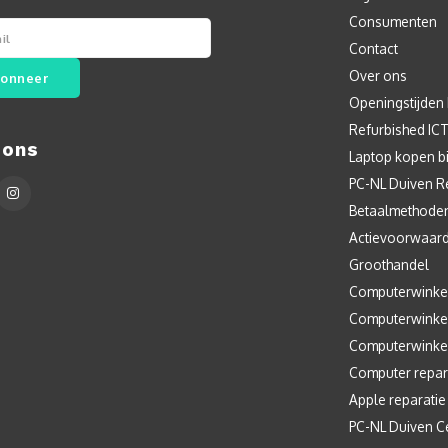
Consumenten
Contact
Over ons
onneer
Openingstijden
Refurbished IC
 ons
Laptop kopen bi
PC-NL Duiven R
Betaalmethode
Actievoorwaar
Groothandel
Computerwinke
Computerwinke
Computerwinke
Computer repar
Apple reparatie
PC-NL Duiven C