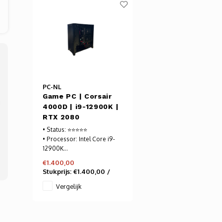
PC-NL
Game PC | Corsair
4000D | i9-12900K |
RTX 2080
• Status: ⭐⭐⭐⭐⭐
• Processor: Intel Core i9-
12900K
• Moederbord : Gigabyte
€1.400,00
Z690 AORUS ELITE DDR4
Stukprijs:
€1.400,00
/
(rev. 1.0)
• Grafische kaart: INNO3D
Vergelijk
GeForce RTX 2080 X2 OC
Voor meer informatie -->