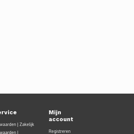
ervice
Mijn
account
aarden | Zakelijk
Registreren
waarden |