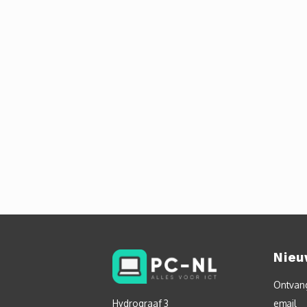
Nieu
Ontvang
Hydrograaf 3
email