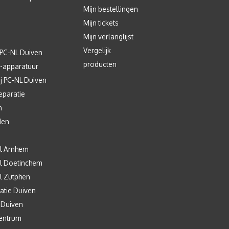
Mijn bestellingen
Mijn tickets
Mijn verlanglijst
Vergelijk
 PC-NL Duiven
producten
T-apparatuur
j PC-NL Duiven
eparatie
n
den
l Arnhem
l Doetinchem
l Zutphen
atie Duiven
 Duiven
entrum