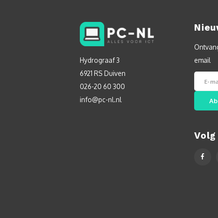
Nieu
Ontvang
Hydrograaf 3
email
6921 RS Duiven
026-20 60 300
info@pc-nl.nl
Ab
Volg