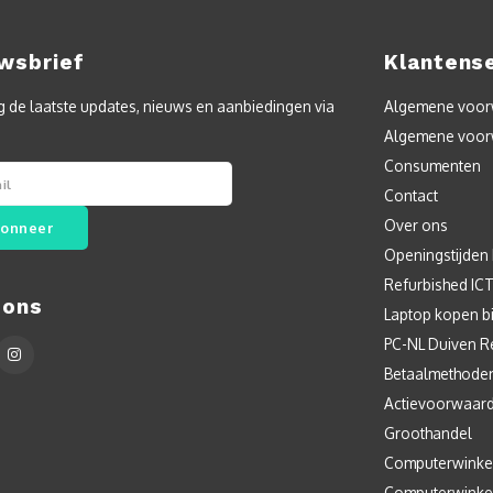
wsbrief
Klantens
 de laatste updates, nieuws en aanbiedingen via
Algemene voorw
Algemene voor
Consumenten
Contact
Over ons
onneer
Openingstijden
Refurbished IC
 ons
Laptop kopen bi
PC-NL Duiven R
Betaalmethode
Actievoorwaar
Groothandel
Computerwinke
Computerwinke