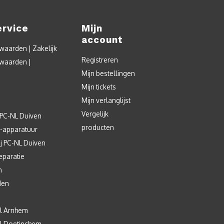
ervice
Mijn
account
aarden | Zakelijk
Registreren
waarden |
Mijn bestellingen
Mijn tickets
Mijn verlanglijst
Vergelijk
 PC-NL Duiven
producten
T-apparatuur
j PC-NL Duiven
eparatie
n
den
l Arnhem
l Doetinchem