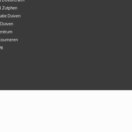
l Zutphen
atie Duiven
 Duiven
entrum
tourneren
ht