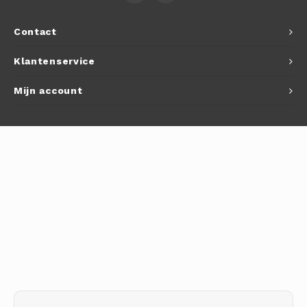
Autoh
Contact
Autol
Klantenservice
Smart
Mijn account
Printe