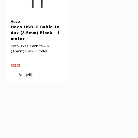
Audio
Verlo
Hoco
Hoco USB-C Cable to
Aux (3.5mm) Black - 1
Koptel
meter
Hoco USB-C Cable to Aux
USB h
(3.5mm) Black - 1 meter
USB A
€13,13
Vergelijk
Offic
Batter
Telef
Toets