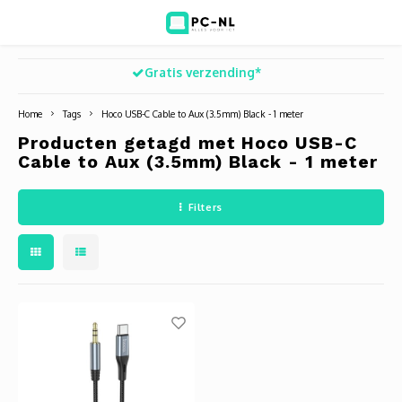
Gratis verzending*
Hoofdmenu / ict voor bedrijven
Hoofdmenu / shop
Hoofdm
ICT voor bedrijven
Shop
Home
Tags
Hoco USB-C Cable to Aux (3.5mm) Black - 1 meter
Producten getagd met Hoco USB-C
Voip Telefonie
Refurbished laptops
Deskt
Turret
Game 
Cable to Aux (3.5mm) Black - 1 meter
Zakelijke wifi oplossingen
Computers
All-i
Bullet
Laptop
Filters
BlueSquad is PC-NL
Camera's
Docki
Dome
Webca
Office 365 for business
Accessoires
Monit
PTZ
Toets
Acces
Muize
Oplad