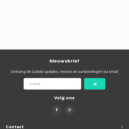
Autoh
Autol
Smart
Printe
Nieuwsbrief
Ontvang de laatste updates, nieuws en aanbiedingen via email
Volg ons
Contact