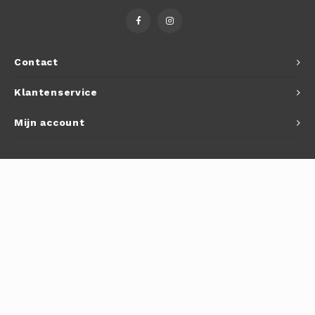
Autoh
Autol
Contact
Smart
Klantenservice
Printe
Mijn account