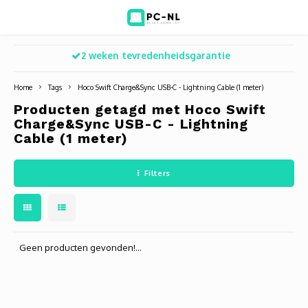
2 weken tevredenheidsgarantie
Hoofdmenu / ict voor bedrijven
Hoofdmenu / shop
Hoofdm
ICT voor bedrijven
Shop
Home
Tags
Hoco Swift Charge&Sync USB-C - Lightning Cable (1 meter)
Producten getagd met Hoco Swift
Voip Telefonie
Refurbished laptops
Deskt
Turret
Game 
Charge&Sync USB-C - Lightning
Cable (1 meter)
Zakelijke wifi oplossingen
Computers
All-i
Bullet
Laptop
Filters
BlueSquad is PC-NL
Camera's
Docki
Dome
Webca
Office 365 for business
Accessoires
Monit
PTZ
Toets
Geen producten gevonden!...
Acces
Muize
Oplad