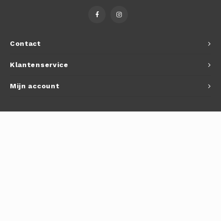
Autoh
Autol
Contact
Smart
Klantenservice
Printe
Mijn account