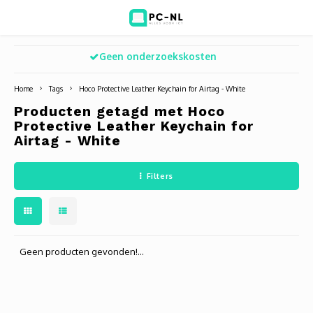
Geen onderzoekskosten
Hoofdmenu / ict voor bedrijven
Hoofdmenu / shop
Hoofdm
ICT voor bedrijven
Shop
Home
Tags
Hoco Protective Leather Keychain for Airtag - White
Producten getagd met Hoco
Voip Telefonie
Refurbished laptops
Deskt
Turret
Game 
Protective Leather Keychain for
Airtag - White
Zakelijke wifi oplossingen
Computers
All-i
Bullet
Laptop
Filters
BlueSquad is PC-NL
Camera's
Docki
Dome
Webca
Office 365 for business
Accessoires
Monit
PTZ
Toets
Geen producten gevonden!...
Acces
Muize
Oplad