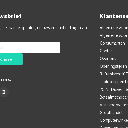
wsbrief
Klantens
 de laatste updates, nieuws en aanbiedingen via
Algemene voorw
Algemene voor
Consumenten
Contact
Over ons
onneer
Openingstijden
Refurbished IC
 ons
Laptop kopen bi
PC-NL Duiven R
Betaalmethode
Actievoorwaar
Groothandel
Computerwinke
Computerwinke