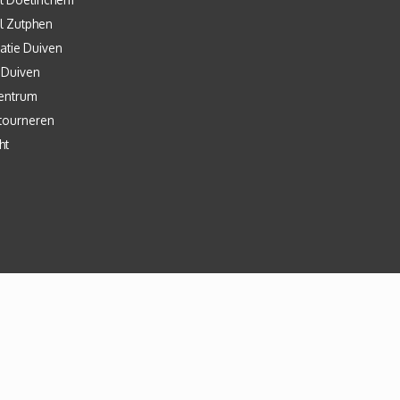
l Zutphen
atie Duiven
 Duiven
entrum
tourneren
ht