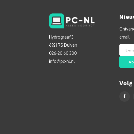
Nieu
Ontvang
Hydrograaf 3
email
6921 RS Duiven
026-20 60 300
info@pc-nl.nl
Ab
Volg