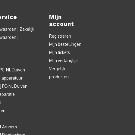
ervice
Mijn
account
aarden | Zakelijk
Registreren
waarden |
Mijn bestellingen
Mijn tickets
Mijn verlanglijst
Vergelijk
 PC-NL Duiven
producten
T-apparatuur
j PC-NL Duiven
eparatie
n
den
l Arnhem
l Doetinchem