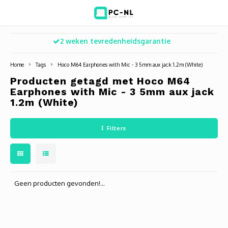
2 weken tevredenheidsgarantie
Hoofdmenu / ict voor bedrijven
Hoofdmenu / shop
Hoofdm
ICT voor bedrijven
Shop
Home
Tags
Hoco M64 Earphones with Mic - 3 5mm aux jack 1.2m (White)
Producten getagd met Hoco M64
Voip Telefonie
Refurbished laptops
Deskt
Turret
Game 
Earphones with Mic - 3 5mm aux jack
1.2m (White)
Zakelijke wifi oplossingen
Computers
All-i
Bullet
Laptop
Filters
BlueSquad is PC-NL
Camera's
Docki
Dome
Webca
Office 365 for business
Accessoires
Monit
PTZ
Toets
Geen producten gevonden!...
Acces
Muize
Oplad