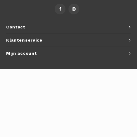
Autoh
Autol
Contact
Smart
Klantenservice
Printe
Mijn account