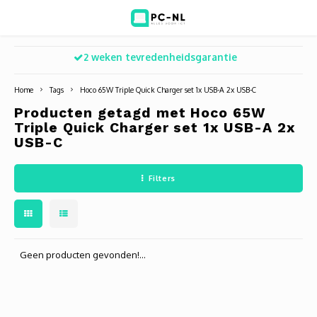
2 weken tevredenheidsgarantie
Hoofdmenu / ict voor bedrijven
Hoofdmenu / shop
Hoofdm
ICT voor bedrijven
Shop
Home
Tags
Hoco 65W Triple Quick Charger set 1x USB-A 2x USB-C
Producten getagd met Hoco 65W
Voip Telefonie
Refurbished laptops
Deskt
Turret
Game 
Triple Quick Charger set 1x USB-A 2x
USB-C
Zakelijke wifi oplossingen
Computers
All-i
Bullet
Laptop
Filters
BlueSquad is PC-NL
Camera's
Docki
Dome
Webca
Office 365 for business
Accessoires
Monit
PTZ
Toets
Geen producten gevonden!...
Acces
Muize
Oplad