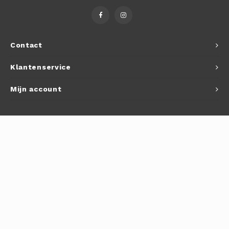
Autoh
Autol
Contact
Smart
Klantenservice
Printe
Mijn account