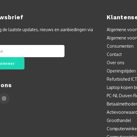
wsbrief
Klantens
 de laatste updates, nieuws en aanbiedingen via
Algemene voorw
Algemene voor
Consumenten
Contact
Over ons
onneer
Openingstijden
Refurbished IC
 ons
Laptop kopen bi
PC-NL Duiven R
Betaalmethode
Actievoorwaar
Groothandel
Computerwinke
Computerwinke