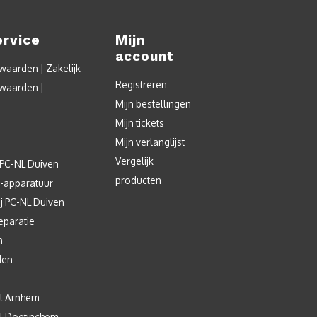
ervice
Mijn
account
aarden | Zakelijk
Registreren
waarden |
Mijn bestellingen
Mijn tickets
Mijn verlanglijst
Vergelijk
 PC-NL Duiven
producten
T-apparatuur
j PC-NL Duiven
eparatie
n
den
l Arnhem
l Doetinchem