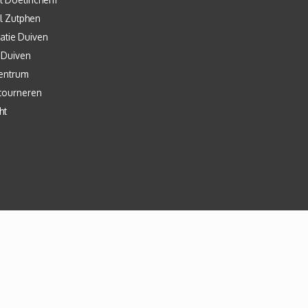
l Zutphen
atie Duiven
 Duiven
entrum
tourneren
ht