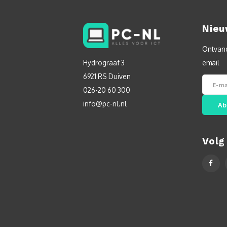
Nieu
Ontvang
Hydrograaf 3
email
6921 RS Duiven
026-20 60 300
info@pc-nl.nl
Ab
Volg