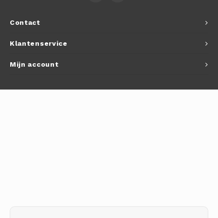
Autoh
Contact
Autol
Klantenservice
Smart
Mijn account
Printe