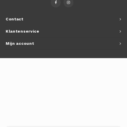
Autoh
Autol
Contact
Smart
Klantenservice
Printe
Mijn account