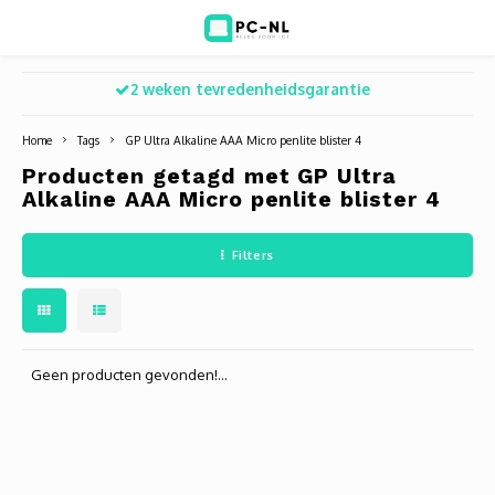
2 weken tevredenheidsgarantie
Hoofdmenu / ict voor bedrijven
Hoofdmenu / shop
Hoofdm
ICT voor bedrijven
Shop
Home
Tags
GP Ultra Alkaline AAA Micro penlite blister 4
Producten getagd met GP Ultra
Voip Telefonie
Refurbished laptops
Deskt
Turret
Game 
Alkaline AAA Micro penlite blister 4
Zakelijke wifi oplossingen
Computers
All-i
Bullet
Laptop
Filters
BlueSquad is PC-NL
Camera's
Docki
Dome
Webca
Office 365 for business
Accessoires
Monit
PTZ
Toets
Geen producten gevonden!...
Acces
Muize
Oplad